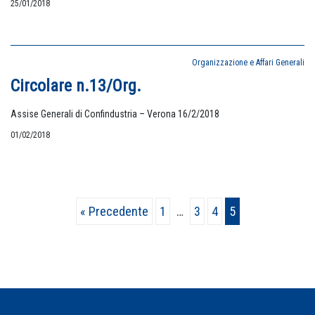
25/01/2018
Organizzazione e Affari Generali
Circolare n.13/Org.
Assise Generali di Confindustria – Verona 16/2/2018
01/02/2018
« Precedente
Pagina
1
…
Pagina
3
Pagina
4
Pagina
5