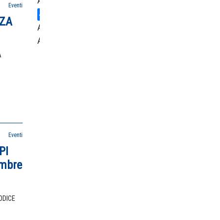
Ambiente
Eventi
NZA
Area
Amministrativa
A
Centro
Studi
Credito
Energia
Eventi
PI
Eventi
embre
Fiscalità
ODICE
d'Impresa