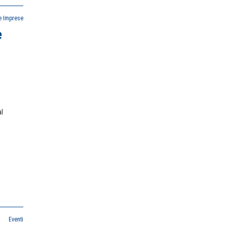
Proprietà
le Imprese
Intellettuale
e
Altro
l
Eventi