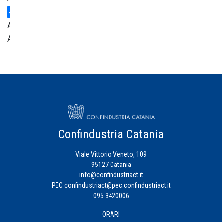
Area
Amministrativa
Centro
Studi
Credito
Confindustria Catania
Energia
Viale Vittorio Veneto, 109
Eventi
95127 Catania
info@confindustriact.it
PEC
confindustriact@pec.confindustriact.it
Fiscalità
095 3420006
d'Impresa
ORARI