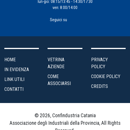
lun-gio: 08:15/13:45 - 14:30/17:30
Formazione
ven: 8:00/14:00
Impresa
Seguici su
4.0
Incentivi
alle
Imprese
HOME
VETRINA
PRIVACY
AZIENDE
POLICY
IN EVIDENZA
Internazionalizzazione
COME
COOKIE POLICY
LINK UTILI
ASSOCIARSI
CREDITS
CONTATTI
Marketing
e
Servizi
ai
© 2026, Confindustria Catania
Soci
Associazione degli Industriali della Provincia, All Rights