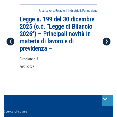
Formazione
Area Lavoro, Relazioni Industriali, Formazione
Legge n. 199 del 30 dicembre
Cert
2025 (c.d. “Legge di Bilancio
Aggi
2026”) – Principali novità in
impr
‹
›
materia di lavoro e di
Circolar
previdenza –
16/01/20
Circolare n.3
20/01/2026