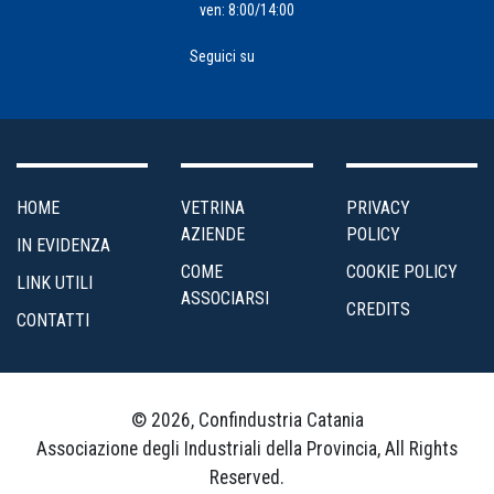
ven: 8:00/14:00
4.0
Seguici su
Incentivi
alle
Imprese
Internazionalizzazione
HOME
VETRINA
PRIVACY
AZIENDE
POLICY
IN EVIDENZA
Marketing
COME
COOKIE POLICY
LINK UTILI
e
ASSOCIARSI
CREDITS
Servizi
CONTATTI
ai
Soci
© 2026, Confindustria Catania
Organizzazione
Associazione degli Industriali della Provincia, All Rights
e
Reserved.