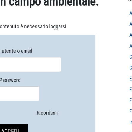
 in campo ambientale.
A
A
ontenuto è necessario loggarsi
A
A
utente o email
C
C
E
Password
E
F
F
Ricordami
I