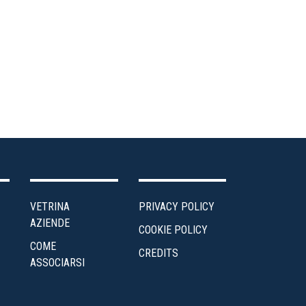
ea
ministrativa
ntro
udi
edito
ergia
VETRINA
PRIVACY POLICY
enti
AZIENDE
COOKIE POLICY
COME
scalità
CREDITS
ASSOCIARSI
Impresa