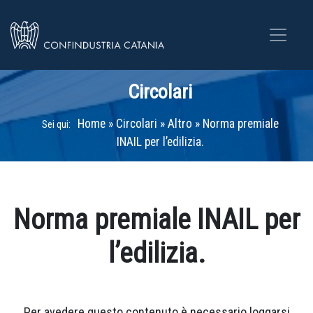
Circolari
Home
»
Circolari
»
Altro
»
Norma premiale
Sei qui:
INAIL per l’edilizia.
Norma premiale INAIL per
l’edilizia.
Per avedere questo contenuto è necessario loggarsi