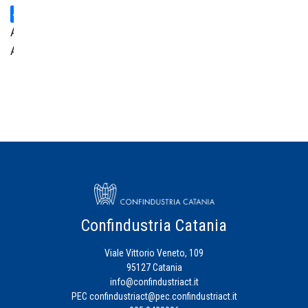
Area
Amministrativa
Centro
Studi
Credito
Energia
Eventi
Confindustria Catania
Viale Vittorio Veneto, 109
Fiscalità
95127 Catania
d'Impresa
info@confindustriact.it
PEC
confindustriact@pec.confindustriact.it