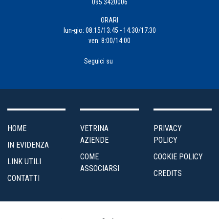
095 3420006
Formazione
ORARI
Impresa
lun-gio: 08:15/13:45 - 14:30/17:30
ven: 8:00/14:00
4.0
Seguici su
Incentivi
alle
Imprese
Internazionalizzazione
HOME
VETRINA
PRIVACY
AZIENDE
POLICY
IN EVIDENZA
Marketing
COME
COOKIE POLICY
LINK UTILI
e
ASSOCIARSI
CREDITS
Servizi
CONTATTI
ai
Soci