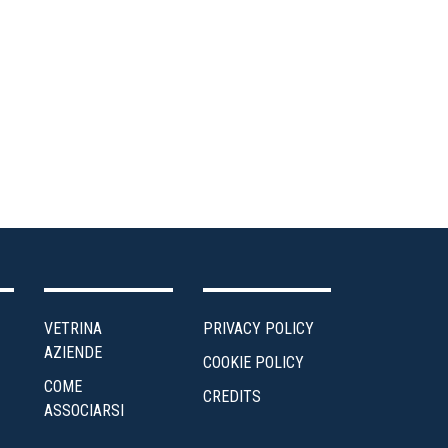
biente
ea
ministrativa
ntro
udi
edito
ergia
VETRINA
PRIVACY POLICY
enti
AZIENDE
COOKIE POLICY
COME
scalità
CREDITS
ASSOCIARSI
Impresa