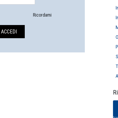
I
Ricordami
I
M
O
P
S
T
A
Ri