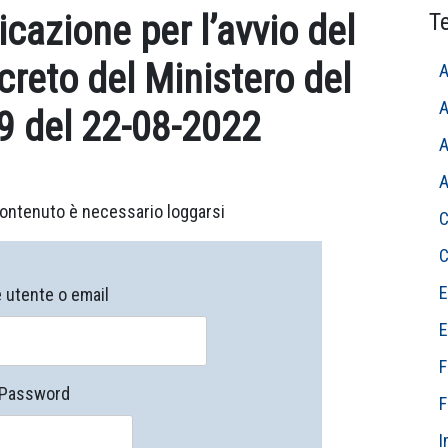
cazione per l’avvio del
T
creto del Ministero del
A
A
9 del 22-08-2022
A
A
ontenuto è necessario loggarsi
C
C
E
utente o email
E
F
Password
F
I