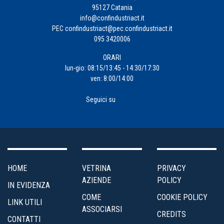
Fiscalità
95127 Catania
d'Impresa
info@confindustriact.it
PEC
confindustriact@pec.confindustriact.it
095 3420006
Formazione
ORARI
Impresa
lun-gio: 08:15/13:45 - 14:30/17:30
ven: 8:00/14:00
4.0
Seguici su
Incentivi
alle
Imprese
Internazionalizzazione
HOME
VETRINA
PRIVACY
AZIENDE
POLICY
IN EVIDENZA
Marketing
COME
COOKIE POLICY
LINK UTILI
e
ASSOCIARSI
CREDITS
Servizi
CONTATTI