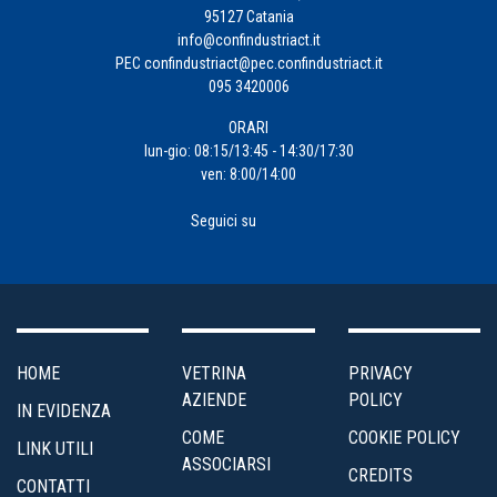
Fiscalità
95127 Catania
d'Impresa
info@confindustriact.it
PEC
confindustriact@pec.confindustriact.it
095 3420006
Formazione
ORARI
Impresa
lun-gio: 08:15/13:45 - 14:30/17:30
ven: 8:00/14:00
4.0
Seguici su
Incentivi
alle
Imprese
Internazionalizzazione
HOME
VETRINA
PRIVACY
AZIENDE
POLICY
IN EVIDENZA
Marketing
COME
COOKIE POLICY
LINK UTILI
e
ASSOCIARSI
CREDITS
Servizi
CONTATTI