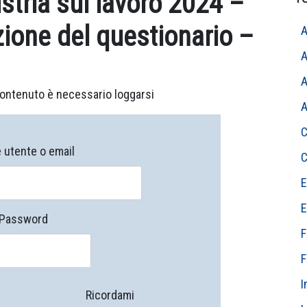
stria sul lavoro 2024 –
zione del questionario –
A
A
A
ontenuto è necessario loggarsi
A
C
utente o email
C
E
E
Password
F
F
I
Ricordami