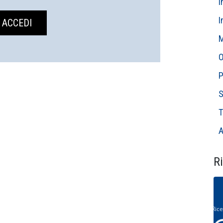
I
I
M
O
P
S
T
A
Ri