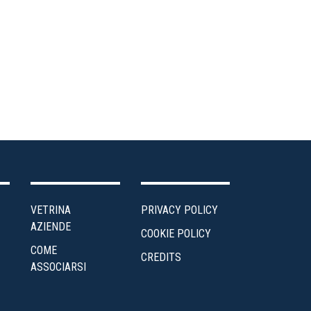
ea
ministrativa
ntro
udi
edito
ergia
VETRINA
PRIVACY POLICY
enti
AZIENDE
COOKIE POLICY
COME
scalità
CREDITS
ASSOCIARSI
Impresa