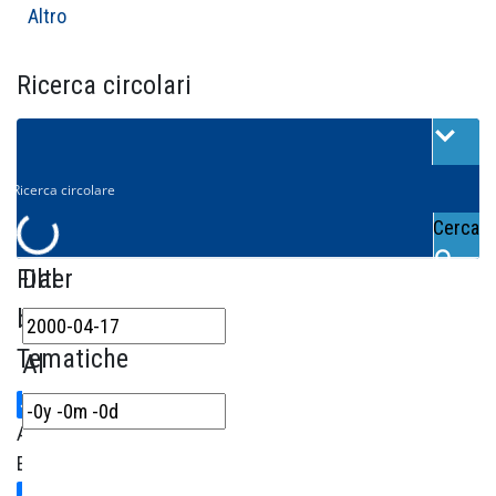
Altro
Ricerca circolari
Cerca
Filter
Dal
by
Tematiche
Al
Area
Economica