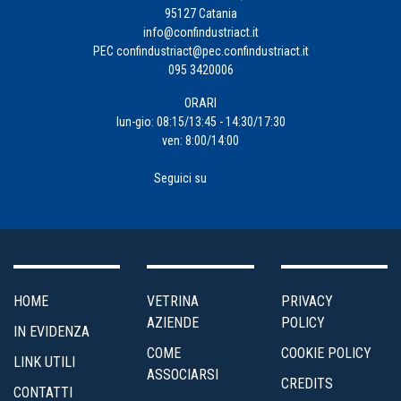
Fiscalità
95127 Catania
d'Impresa
info@confindustriact.it
PEC
confindustriact@pec.confindustriact.it
095 3420006
Formazione
ORARI
Impresa
lun-gio: 08:15/13:45 - 14:30/17:30
ven: 8:00/14:00
4.0
Seguici su
Incentivi
alle
Imprese
Internazionalizzazione
HOME
VETRINA
PRIVACY
AZIENDE
POLICY
IN EVIDENZA
Marketing
COME
COOKIE POLICY
LINK UTILI
e
ASSOCIARSI
CREDITS
Servizi
CONTATTI