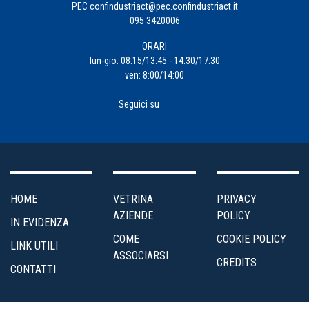
PEC
confindustriact@pec.confindustriact.it
095 3420006
Formazione
ORARI
Impresa
lun-gio: 08:15/13:45 - 14:30/17:30
ven: 8:00/14:00
4.0
Seguici su
Incentivi
alle
Imprese
Internazionalizzazione
HOME
VETRINA
PRIVACY
AZIENDE
POLICY
IN EVIDENZA
Marketing
COME
COOKIE POLICY
LINK UTILI
e
ASSOCIARSI
CREDITS
Servizi
CONTATTI
ai
Soci