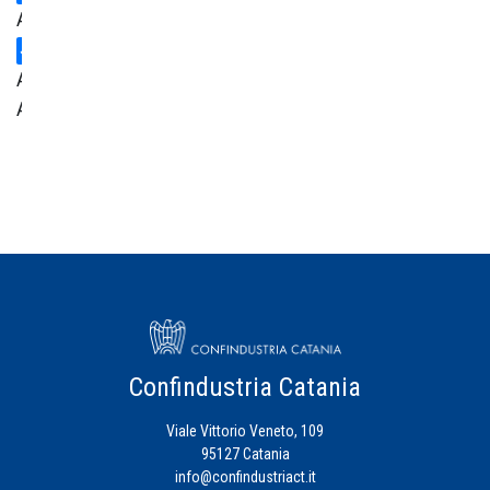
Ambiente
Area
Amministrativa
Centro
Studi
Credito
Energia
Eventi
Confindustria Catania
Viale Vittorio Veneto, 109
Fiscalità
95127 Catania
d'Impresa
info@confindustriact.it