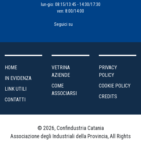
Impresa
lun-gio: 08:15/13:45 - 14:30/17:30
ven: 8:00/14:00
4.0
Seguici su
Incentivi
alle
Imprese
Internazionalizzazione
HOME
VETRINA
PRIVACY
AZIENDE
POLICY
IN EVIDENZA
Marketing
COME
COOKIE POLICY
LINK UTILI
e
ASSOCIARSI
CREDITS
Servizi
CONTATTI
ai
Soci
© 2026, Confindustria Catania
Organizzazione
Associazione degli Industriali della Provincia, All Rights