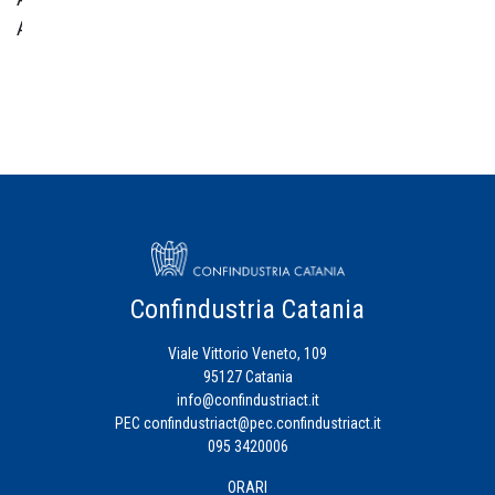
Amministrativa
Centro
Studi
Credito
Energia
Eventi
Confindustria Catania
Viale Vittorio Veneto, 109
Fiscalità
95127 Catania
d'Impresa
info@confindustriact.it
PEC
confindustriact@pec.confindustriact.it
095 3420006
Formazione
ORARI