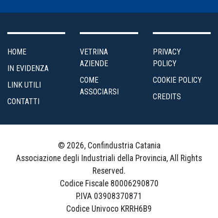
alle
Imprese
Internazionalizzazione
HOME
VETRINA
PRIVACY
AZIENDE
POLICY
IN EVIDENZA
Marketing
COME
COOKIE POLICY
LINK UTILI
e
ASSOCIARSI
CREDITS
Servizi
CONTATTI
ai
Soci
© 2026, Confindustria Catania
Organizzazione
Associazione degli Industriali della Provincia, All Rights
e
Reserved.
Affari
Codice Fiscale 80006290870
Generali
P.IVA 03908370871
Codice Univoco KRRH6B9