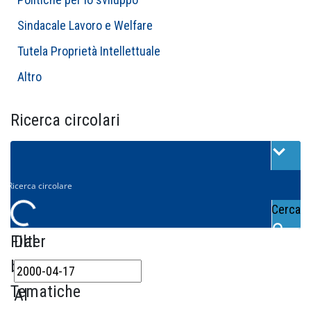
Sindacale Lavoro e Welfare
Tutela Proprietà Intellettuale
Altro
Ricerca circolari
Cerca
Filter
Dal
by
Tematiche
Al