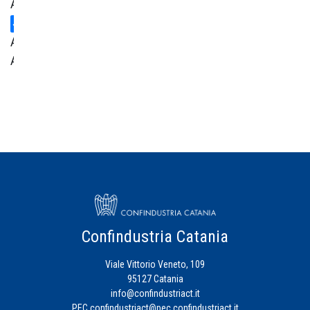
Ambiente
Area
Amministrativa
Centro
Studi
Credito
Energia
Eventi
Confindustria Catania
Viale Vittorio Veneto, 109
Fiscalità
95127 Catania
d'Impresa
info@confindustriact.it
PEC
confindustriact@pec.confindustriact.it