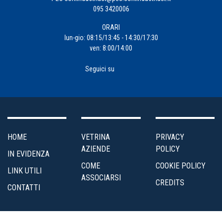
095 3420006
Formazione
ORARI
Impresa
lun-gio: 08:15/13:45 - 14:30/17:30
ven: 8:00/14:00
4.0
Seguici su
Incentivi
alle
Imprese
Internazionalizzazione
HOME
VETRINA
PRIVACY
AZIENDE
POLICY
IN EVIDENZA
Marketing
COME
COOKIE POLICY
LINK UTILI
e
ASSOCIARSI
CREDITS
Servizi
CONTATTI
ai
Soci