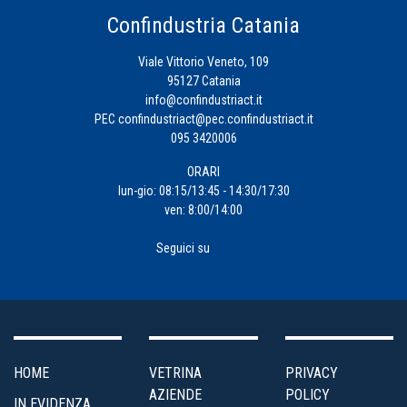
Eventi
Confindustria Catania
Viale Vittorio Veneto, 109
Fiscalità
95127 Catania
d'Impresa
info@confindustriact.it
PEC
confindustriact@pec.confindustriact.it
095 3420006
Formazione
ORARI
Impresa
lun-gio: 08:15/13:45 - 14:30/17:30
ven: 8:00/14:00
4.0
Seguici su
Incentivi
alle
Imprese
Internazionalizzazione
HOME
VETRINA
PRIVACY
AZIENDE
POLICY
IN EVIDENZA