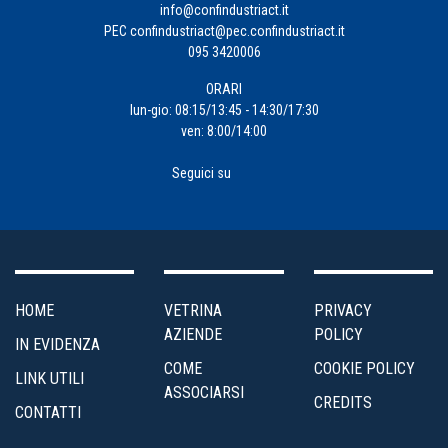
d'Impresa
info@confindustriact.it
PEC
confindustriact@pec.confindustriact.it
095 3420006
Formazione
ORARI
Impresa
lun-gio: 08:15/13:45 - 14:30/17:30
ven: 8:00/14:00
4.0
Seguici su
Incentivi
alle
Imprese
Internazionalizzazione
HOME
VETRINA
PRIVACY
AZIENDE
POLICY
IN EVIDENZA
Marketing
COME
COOKIE POLICY
LINK UTILI
e
ASSOCIARSI
CREDITS
Servizi
CONTATTI
ai