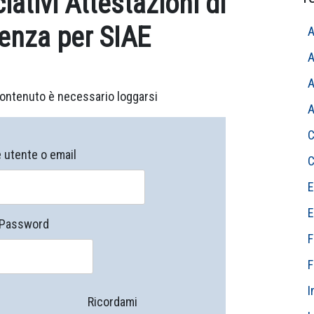
iativi Attestazioni di
enza per SIAE
A
A
A
ontenuto è necessario loggarsi
A
C
utente o email
C
E
E
Password
F
F
I
Ricordami