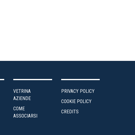
ea
ministrativa
ntro
udi
edito
ergia
VETRINA
PRIVACY POLICY
enti
AZIENDE
COOKIE POLICY
COME
scalità
CREDITS
ASSOCIARSI
Impresa