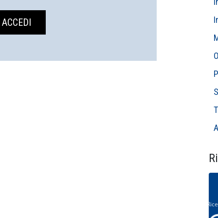
I
I
M
O
P
S
T
A
Ri