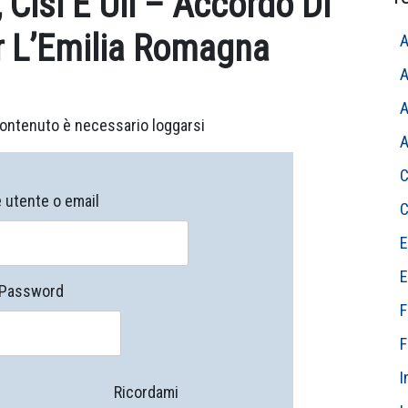
, Cisl E Uil – Accordo Di
er L’Emilia Romagna
A
A
A
ontenuto è necessario loggarsi
A
C
utente o email
C
E
E
Password
F
F
I
Ricordami