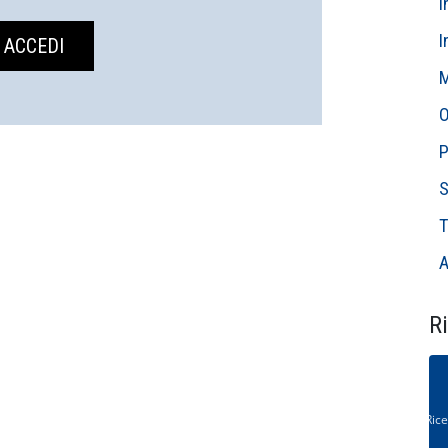
I
I
M
O
P
S
T
A
Ri