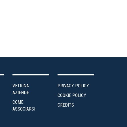
ea
ministrativa
ntro
udi
edito
ergia
VETRINA
PRIVACY POLICY
enti
AZIENDE
COOKIE POLICY
COME
scalità
CREDITS
ASSOCIARSI
Impresa