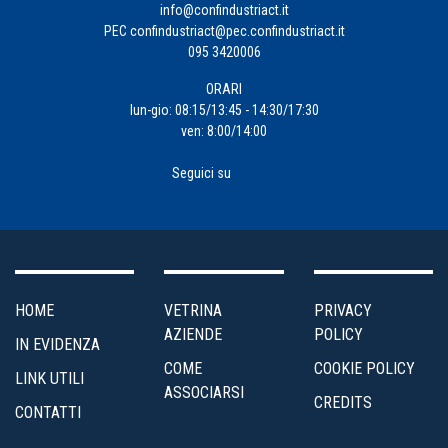
d'Impresa
info@confindustriact.it
PEC
confindustriact@pec.confindustriact.it
095 3420006
Formazione
ORARI
Impresa
lun-gio: 08:15/13:45 - 14:30/17:30
ven: 8:00/14:00
4.0
Seguici su
Incentivi
alle
Imprese
Internazionalizzazione
HOME
VETRINA
PRIVACY
AZIENDE
POLICY
IN EVIDENZA
Marketing
COME
COOKIE POLICY
LINK UTILI
e
ASSOCIARSI
CREDITS
Servizi
CONTATTI
ai