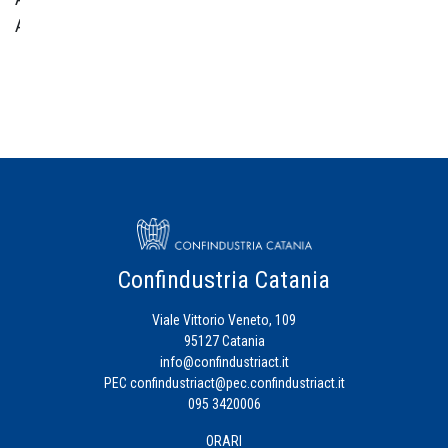
Amministrativa
Centro
Studi
Credito
Energia
Eventi
Confindustria Catania
Viale Vittorio Veneto, 109
Fiscalità
95127 Catania
d'Impresa
info@confindustriact.it
PEC
confindustriact@pec.confindustriact.it
095 3420006
Formazione
ORARI