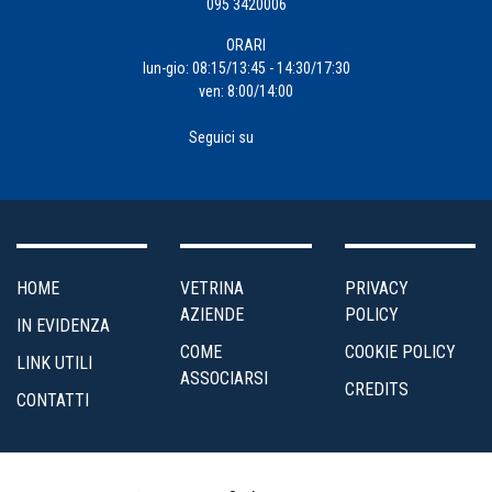
095 3420006
Formazione
ORARI
Impresa
lun-gio: 08:15/13:45 - 14:30/17:30
ven: 8:00/14:00
4.0
Seguici su
Incentivi
alle
Imprese
Internazionalizzazione
HOME
VETRINA
PRIVACY
AZIENDE
POLICY
IN EVIDENZA
Marketing
COME
COOKIE POLICY
LINK UTILI
e
ASSOCIARSI
CREDITS
Servizi
CONTATTI
ai
Soci