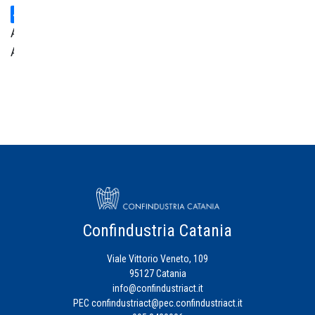
Area
Amministrativa
Centro
Studi
Credito
Energia
Eventi
Confindustria Catania
Viale Vittorio Veneto, 109
Fiscalità
95127 Catania
d'Impresa
info@confindustriact.it
PEC
confindustriact@pec.confindustriact.it