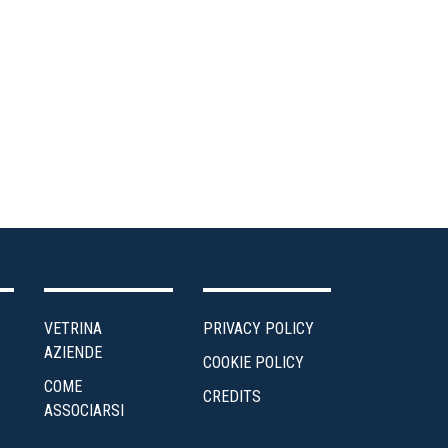
biente
ea
ministrativa
ntro
udi
edito
ergia
VETRINA
PRIVACY POLICY
enti
AZIENDE
COOKIE POLICY
COME
scalità
CREDITS
ASSOCIARSI
Impresa