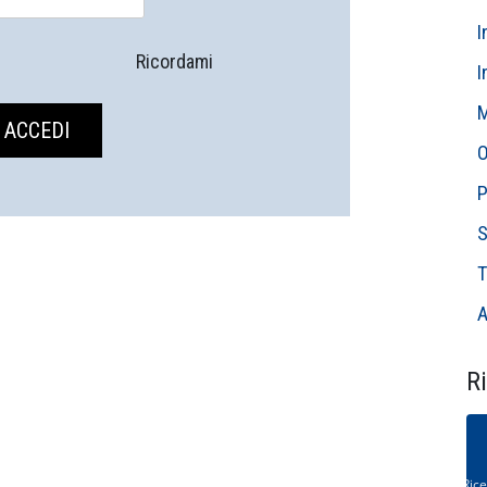
I
Ricordami
I
M
O
P
S
T
A
Ri