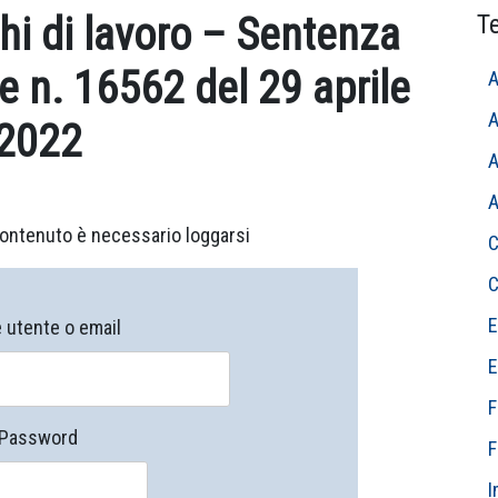
hi di lavoro – Sentenza
T
e n. 16562 del 29 aprile
A
A
2022
A
A
ontenuto è necessario loggarsi
C
C
E
utente o email
E
F
Password
F
I