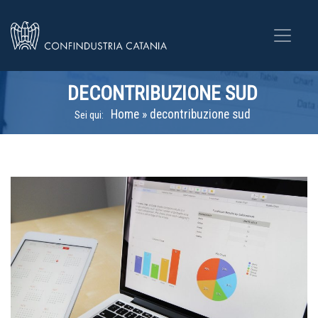
DECONTRIBUZIONE SUD
Home
»
decontribuzione sud
Sei qui: