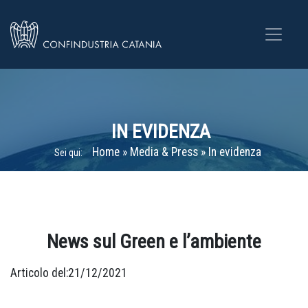
IN EVIDENZA
Home
»
Media & Press
»
In evidenza
Sei qui:
Home
»
In evidenza
»
In evidenza
»
News sul Green e l’ambiente
News sul Green e l’ambiente
Articolo del:21/12/2021