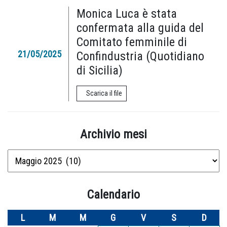
Monica Luca è stata
confermata alla guida del
Comitato femminile di
21/05/2025
Confindustria (Quotidiano
di Sicilia)
Scarica il file
Archivio mesi
Archivio
mesi
Calendario
L
M
M
G
V
S
D