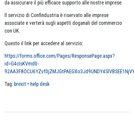
da assicurare il più efficace supporto alle nostre imprese.
Il servizio di Confindustria è riservato alle imprese
associate e verterà sugli aspetti doganali del commercio
con UK.
Questo il link per accedere al servizio:
https://forms.office.com/Pages/ResponsePage.aspx?
id=G4cIsKVmd0-
92AA3F8OCU6YZvf0jZMJGtPAEGXo3Jd9UNDY4SlVBSEE1NjV
Tag:
brexit
•
help desk