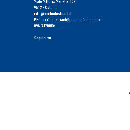
Viale Vittorio Veneto, 109
95127 Catania
info@confindustriact.it
PEC
confindustriact@pec.confindustriact.it
095 3420006
Seguici su