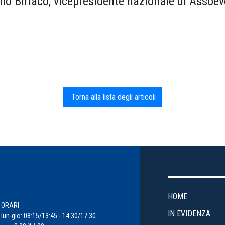
ello Biriaco, vicepresidente nazionale di Assoev
Torna alla lista degli articoli
HOME
ORARI
IN EVIDENZA
lun-gio: 08:15/13:45 - 14:30/17:30