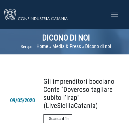
DICONO DI NOI
Home
»
Media & Press
»
Dicono di noi
Sei qui:
Gli imprenditori bocciano
Conte “Doveroso tagliare
subito l’Irap”
09/05/2020
(LiveSiciliaCatania)
Scarica il file