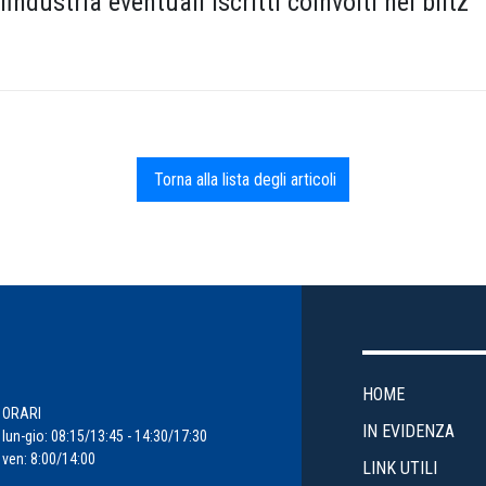
ndustria eventuali iscritti coinvolti nel blitz
Torna alla lista degli articoli
HOME
ORARI
IN EVIDENZA
lun-gio: 08:15/13:45 - 14:30/17:30
ven: 8:00/14:00
LINK UTILI