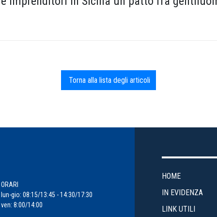
i e imprenditori in Sicilia un patto fra gentiluom
Torna alla lista degli articoli
HOME
ORARI
IN EVIDENZA
lun-gio: 08:15/13:45 - 14:30/17:30
ven: 8:00/14:00
LINK UTILI