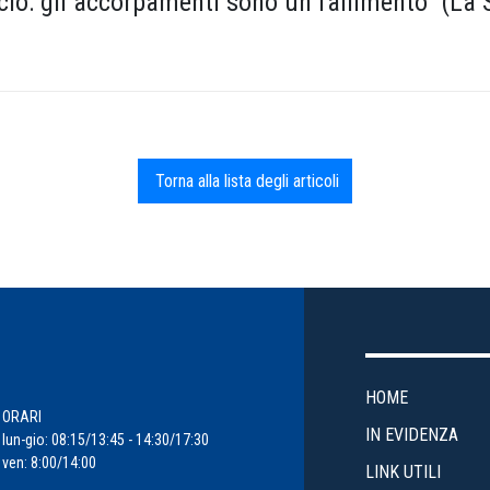
o: gli accorpamenti sono un fallimento” (La S
Torna alla lista degli articoli
HOME
ORARI
IN EVIDENZA
lun-gio: 08:15/13:45 - 14:30/17:30
ven: 8:00/14:00
LINK UTILI