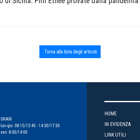
no di Sicilia: Pmi Etnee provate dalla pandemi
Torna alla lista degli articoli
HOME
ORARI
IN EVIDENZA
lun-gio: 08:15/13:45 - 14:30/17:30
ven: 8:00/14:00
LINK UTILI