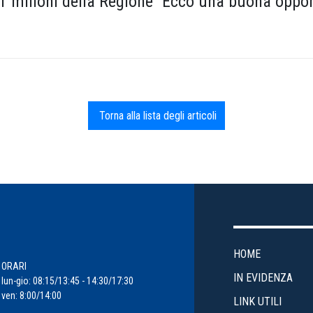
1 milioni della Regione “Ecco una buona oppor
Torna alla lista degli articoli
HOME
ORARI
IN EVIDENZA
lun-gio: 08:15/13:45 - 14:30/17:30
ven: 8:00/14:00
LINK UTILI