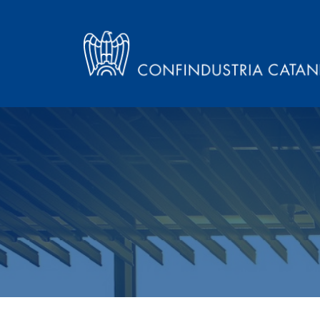
Home
»
W.E.M. S.r.l.